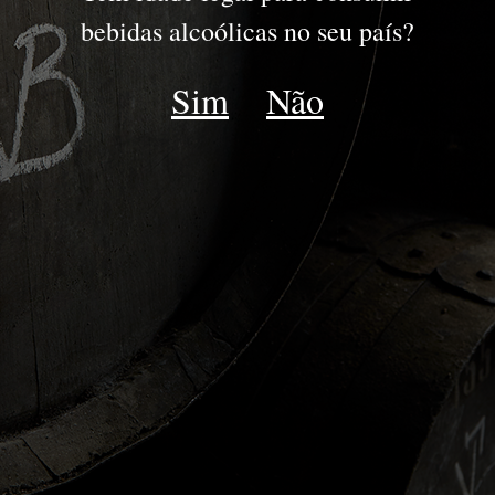
PORTO
bebidas alcoólicas no seu país?
JOVENS
Sim
Não
RESERVA
DRY WHITE
LATE BOTTLED VINTAGE
IDADES TAWNY | WHITE
COLHEITA
VINTAGE
GOLDEN WHITE