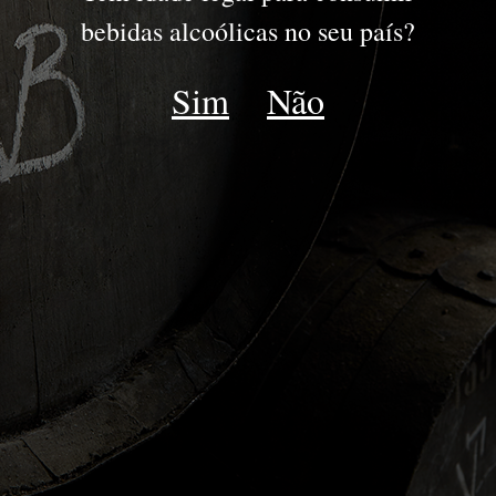
PORTO
bebidas alcoólicas no seu país?
JOVENS
Sim
Não
RESERVA
DRY WHITE
LATE BOTTLED VINTAGE
IDADES TAWNY | WHITE
COLHEITA
VINTAGE
GOLDEN WHITE