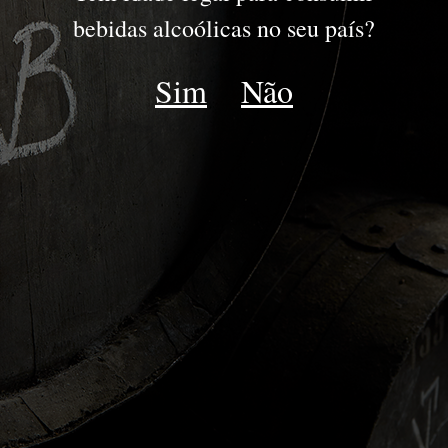
PORTO
bebidas alcoólicas no seu país?
JOVENS
Sim
Não
RESERVA
DRY WHITE
LATE BOTTLED VINTAGE
IDADES TAWNY | WHITE
COLHEITA
VINTAGE
GOLDEN WHITE