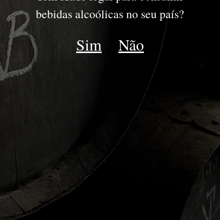
PORTO
bebidas alcoólicas no seu país?
JOVENS
Sim
Não
RESERVA
DRY WHITE
LATE BOTTLED VINTAGE
IDADES TAWNY | WHITE
COLHEITA
VINTAGE
GOLDEN WHITE