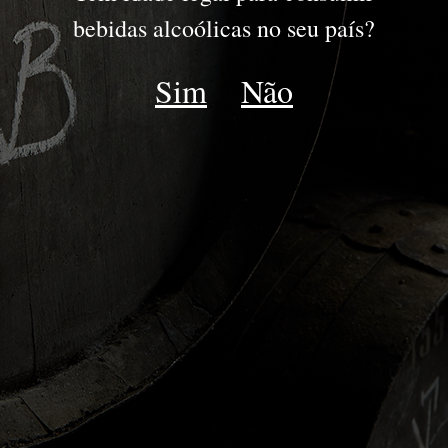
PORTO
bebidas alcoólicas no seu país?
JOVENS
Sim
Não
RESERVA
DRY WHITE
LATE BOTTLED VINTAGE
IDADES TAWNY | WHITE
COLHEITA
VINTAGE
GOLDEN WHITE