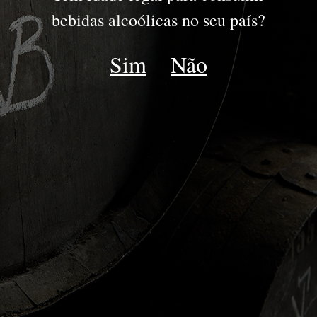
bebidas alcoólicas no seu país?
PORTO
Sim
Não
JOVENS
RESERVA
DRY WHITE
LATE BOTTLED VINTAGE
IDADES TAWNY | WHITE
COLHEITA
VINTAGE
GOLDEN WHITE