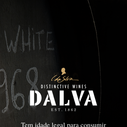
Idades Tawny | White
PORTO
Idades Tawny |
White
Tem idade legal para consumir