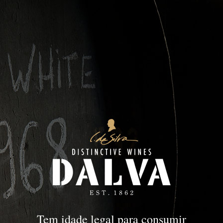
Dry White
PORTO
Dry White
Tem idade legal para consumir