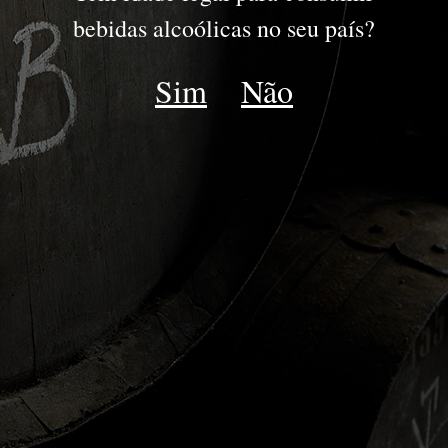
PORTO
bebidas alcoólicas no seu país?
JOVENS
Sim
Não
RESERVA
DRY WHITE
LATE BOTTLED VINTAGE
IDADES TAWNY | WHITE
COLHEITA
VINTAGE
GOLDEN WHITE