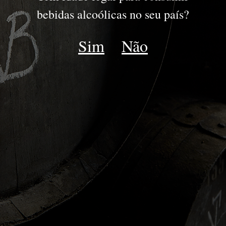
DOURO
bebidas alcoólicas no seu país?
DOC DOURO
Sim
Não
ESPUMANTE
LATE HARVEST
MOSCATEL
Voltar DOC Douro