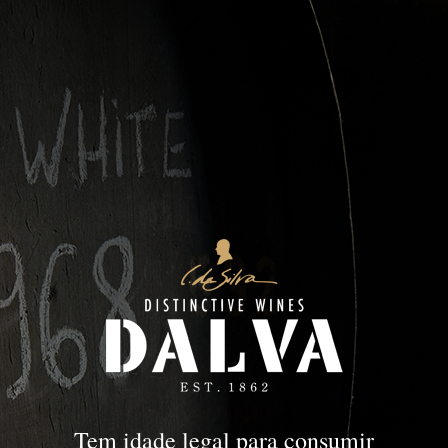
DOC Douro
DOURO
DOC Douro
Tem idade legal para consumir