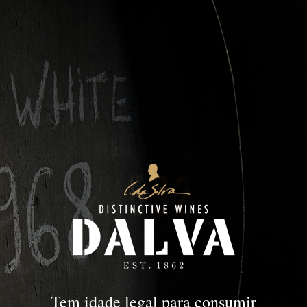
DOC Douro
DOURO
DOC Douro
Tem idade legal para consumir