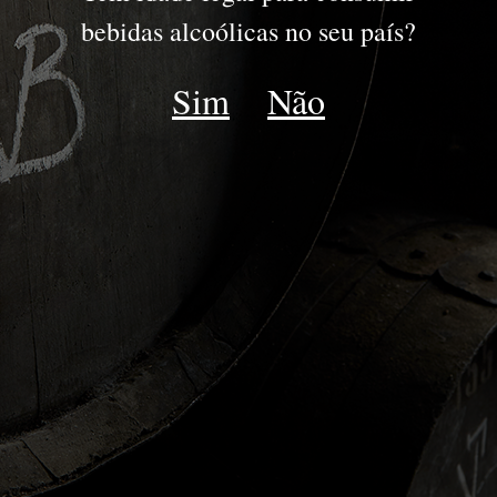
DOURO
bebidas alcoólicas no seu país?
DOC DOURO
Sim
Não
ESPUMANTE
LATE HARVEST
MOSCATEL
Voltar DOC Douro