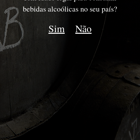
DOURO
bebidas alcoólicas no seu país?
DOC DOURO
Sim
Não
ESPUMANTE
LATE HARVEST
MOSCATEL
Voltar DOC Douro