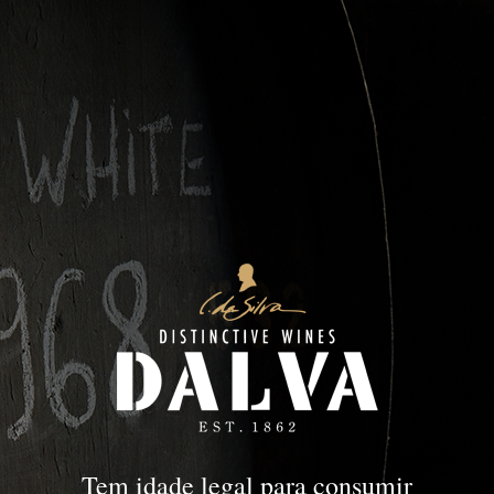
DOC Douro
DOURO
DOC Douro
Tem idade legal para consumir