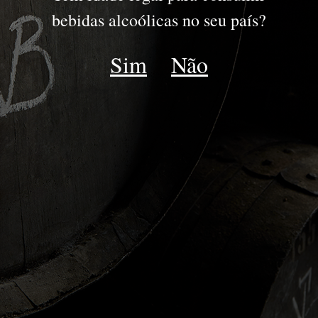
DOURO
bebidas alcoólicas no seu país?
DOC DOURO
Sim
Não
ESPUMANTE
LATE HARVEST
MOSCATEL
Voltar DOC Douro