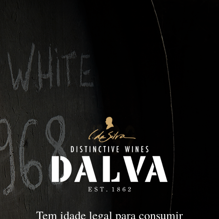
DOC Douro
DOURO
DOC Douro
Tem idade legal para consumir